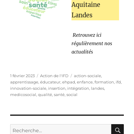
Aquitaine
Landes
Retrouvez ici
régulièrement nos
actualités
1 février 2023
Action de l'IFD
action-sociale
,
apprentissage
,
éducateur
,
ehpad
,
enfance
,
formation
,
ifd
,
innovation-sociale
,
insertion
,
intégration
,
landes
,
medicosocial
,
qualité
,
santé
,
social