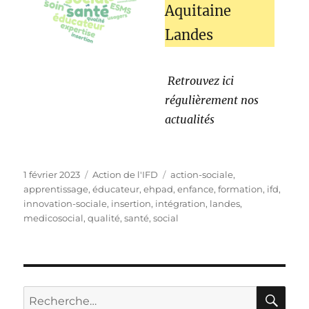
Aquitaine
Landes
Retrouvez ici
régulièrement nos
actualités
1 février 2023
Action de l'IFD
action-sociale
,
apprentissage
,
éducateur
,
ehpad
,
enfance
,
formation
,
ifd
,
innovation-sociale
,
insertion
,
intégration
,
landes
,
medicosocial
,
qualité
,
santé
,
social