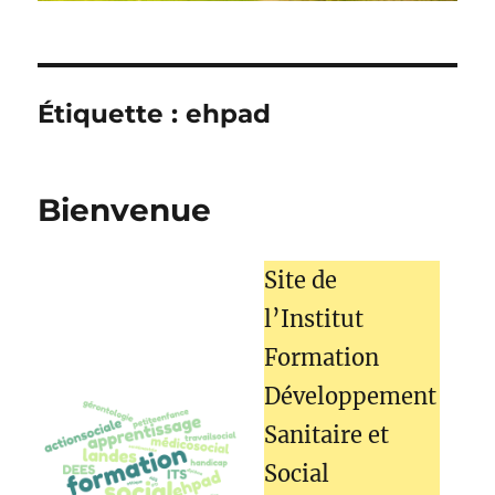
Étiquette :
ehpad
Bienvenue
Site de
l’Institut
Formation
Développement
Sanitaire et
Social