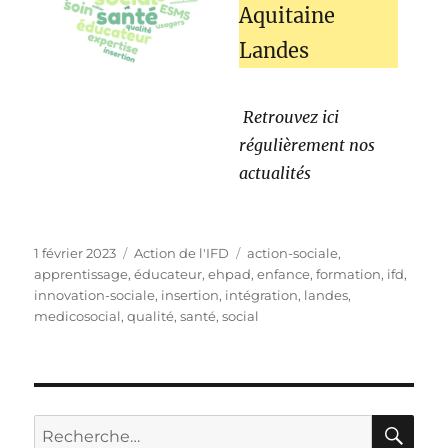
Aquitaine
Landes
Retrouvez ici
régulièrement nos
actualités
1 février 2023
Action de l'IFD
action-sociale
,
apprentissage
,
éducateur
,
ehpad
,
enfance
,
formation
,
ifd
,
innovation-sociale
,
insertion
,
intégration
,
landes
,
medicosocial
,
qualité
,
santé
,
social