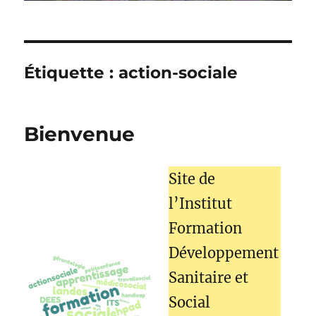
Étiquette :
action-sociale
Bienvenue
Site de
l’Institut
Formation
Développement
Sanitaire et
Social